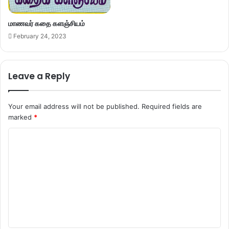
மாணவர் கதை களஞ்சியம்
February 24, 2023
Leave a Reply
Your email address will not be published.
Required fields are
marked
*
C
o
m
m
e
n
t