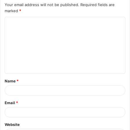
Your email address will not be published.
Required fields are
marked
*
C
o
m
m
e
n
t
Name
*
*
Email
*
Website