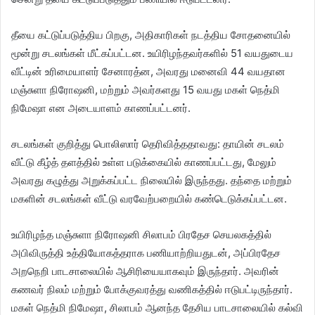
தீயை கட்டுப்படுத்திய பிறகு, அதிகாரிகள் நடத்திய சோதனையில்
மூன்று சடலங்கள் மீட்கப்பட்டன. உயிரிழந்தவர்களில் 51 வயதுடைய
வீட்டின் உரிமையாளர் சேனாரத்ன, அவரது மனைவி 44 வயதான
மஞ்சுளா நிரோஷனி, மற்றும் அவர்களது 15 வயது மகள் நெத்மி
நிமேஷா என அடையாளம் காணப்பட்டனர்.
சடலங்கள் குறித்து பொலிஸார் தெரிவித்ததாவது: தாயின் சடலம்
வீட்டு கீழ்த் தளத்தில் உள்ள படுக்கையில் காணப்பட்டது, மேலும்
அவரது கழுத்து அறுக்கப்பட்ட நிலையில் இருந்தது. தந்தை மற்றும்
மகளின் சடலங்கள் வீட்டு வரவேற்பறையில் கண்டெடுக்கப்பட்டன.
உயிரிழந்த மஞ்சுளா நிரோஷனி சிலாபம் பிரதேச செயலகத்தில்
அபிவிருத்தி உத்தியோகத்தராக பணியாற்றியதுடன், அப்பிரதேச
அறநெறி பாடசாலையில் ஆசிரியையாகவும் இருந்தார். அவரின்
கணவர் நிலம் மற்றும் போக்குவரத்து வணிகத்தில் ஈடுபட்டிருந்தார்.
மகள் நெத்மி நிமேஷா, சிலாபம் ஆனந்த தேசிய பாடசாலையில் கல்வி