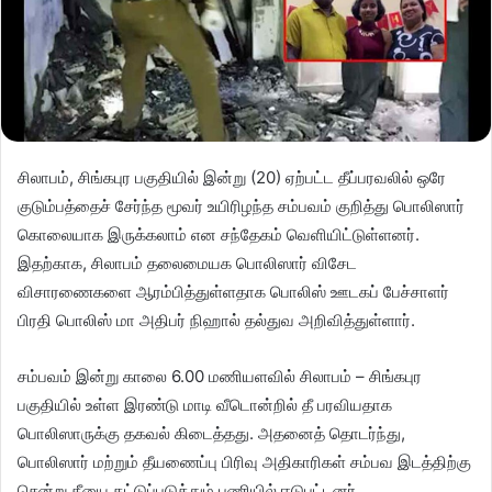
சிலாபம், சிங்கபுர பகுதியில் இன்று (20) ஏற்பட்ட தீப்பரவலில் ஒரே
குடும்பத்தைச் சேர்ந்த மூவர் உயிரிழந்த சம்பவம் குறித்து பொலிஸார்
கொலையாக இருக்கலாம் என சந்தேகம் வெளியிட்டுள்ளனர்.
இதற்காக, சிலாபம் தலைமையக பொலிஸார் விசேட
விசாரணைகளை ஆரம்பித்துள்ளதாக பொலிஸ் ஊடகப் பேச்சாளர்
பிரதி பொலிஸ் மா அதிபர் நிஹால் தல்துவ அறிவித்துள்ளார்.
சம்பவம் இன்று காலை 6.00 மணியளவில் சிலாபம் – சிங்கபுர
பகுதியில் உள்ள இரண்டு மாடி வீடொன்றில் தீ பரவியதாக
பொலிஸாருக்கு தகவல் கிடைத்தது. அதனைத் தொடர்ந்து,
பொலிஸார் மற்றும் தீயணைப்பு பிரிவு அதிகாரிகள் சம்பவ இடத்திற்கு
சென்று தீயை கட்டுப்படுத்தும் பணியில் ஈடுபட்டனர்.