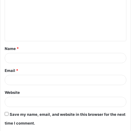
m
m
e
n
t
Name
*
*
Email
*
Website
Save my name, email, and website in this browser for the next
time I comment.