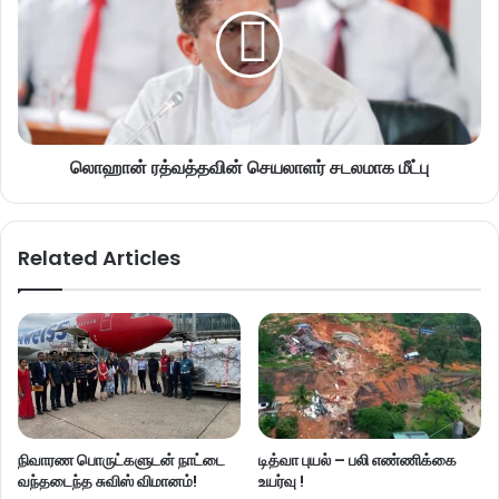
லொஹான் ரத்வத்தவின் செயலாளர் சடலமாக மீட்பு
Related Articles
நிவாரண பொருட்களுடன் நாட்டை
டித்வா புயல் – பலி எண்ணிக்கை
வந்தடைந்த சுவிஸ் விமானம்!
உயர்வு !