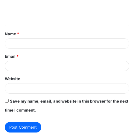
e
n
t
Name
*
*
Email
*
Website
Save my name, email, and website in this browser for the next
time I comment.