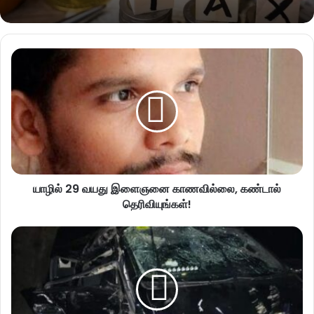
யாழில் 29 வயது இளைஞனை காணவில்லை, கண்டால்
தெரிவியுங்கள்!