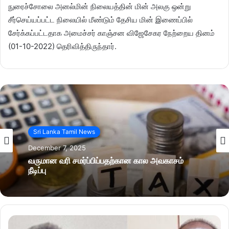
நுரைச்சோலை அனல்மின் நிலையத்தின் மின் அலகு ஒன்று
சீர்செய்யப்பட்ட நிலையில் மீண்டும் தேசிய மின் இணைப்பில்
சேர்க்கப்பட்டதாக அமைச்சர் காஞ்சன விஜேசேகர நேற்றைய தினம்
(01-10-2022) தெரிவித்திருந்தார்.
Sri Lanka Tamil News
December 7, 2025
வருமான வரி சமர்ப்பிப்பதற்கான கால அவகாசம்
நீடிப்பு