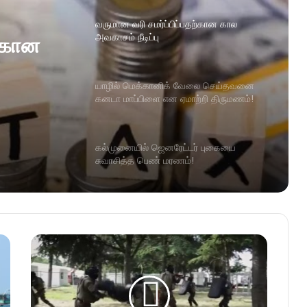
வருமான வரி சமர்ப்பிப்பதற்கான கால
அவகாசம் நீடிப்பு
ற்கான
யாழில் மெக்கானிக் வேலை செய்தவனை
கனடா மாப்பிளை என ஏமாற்றி திருமணம்!
கல்முனையில் ஜெனரேட்டர் புகையை
சுவாசித்த பெண் மரணம்!