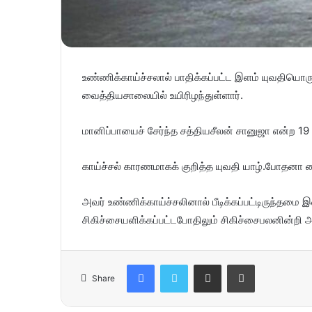
உண்ணிக்காய்ச்சலால் பாதிக்கப்பட்ட இளம் யுவதிய
வைத்தியசாலையில் உயிரிழந்துள்ளார்.
மானிப்பாயைச் சேர்ந்த சத்தியசீலன் சானுஜா என்ற 1
காய்ச்சல் காரணமாகக் குறித்த யுவதி யாழ்.போதனா வை
அவர் உண்ணிக்காய்ச்சலினால் பீடிக்கப்பட்டிருந்தமை
சிகிச்சையளிக்கப்பட்டபோதிலும் சிகிச்சைபலனின்றி அவ
Facebook
Twitter
Share via Email
Print
Share