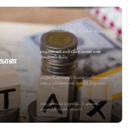
யாழில் சைக்கிள் திருட்டு கும்பல் கைது!
வருமான வரி சமர்ப்பிப்பதற்கான கால
அவகாசம் நீடிப்பு
ற்கான
யாழில் மெக்கானிக் வேலை செய்தவனை
கனடா மாப்பிளை என ஏமாற்றி திருமணம்!
கல்முனையில் ஜெனரேட்டர் புகையை
சுவாசித்த பெண் மரணம்!