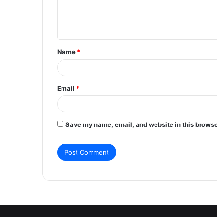
e
n
t
Name
*
*
Email
*
Save my name, email, and website in this browse