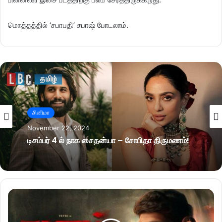
மொத்தத்தில் ‘சபாபதி’ சபாஷ் போடலாம்.
சினிமா
November 22, 2024
டிசம்பர் 4 ல் நாக சைதன்யா – சோபிதா திருமணம்!