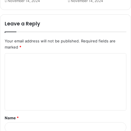
November 14, 2024
November 14, 2024
Leave a Reply
Your email address will not be published.
Required fields are
marked
*
C
o
m
m
e
n
t
Name
*
*