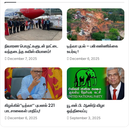
நிவாரண பொருட்களுடன் நாட்டை
டித்வா புயல் – பலி எண்ணிக்கை
வந்தடைந்த சுவிஸ் விமானம்!
உயர்வு !
December 7, 2025
December 6, 2025
கிழக்கில்’’டித்வா’’ புயலால் 221
யூ.என்.பி. ஆண்டு விழா
பாடசாலைகள் பாதிப்பு!
ஒத்திவைப்பு
December 6, 2025
September 3, 2025