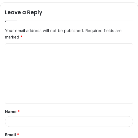
Leave a Reply
Your email address will not be published.
Required fields are
marked
*
C
o
m
m
e
n
t
Name
*
*
Email
*