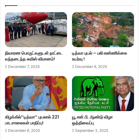
நிவாரண பொருட்களுடன் நாட்டை
டித்வா புயல் – பலி எண்ணிக்கை
வந்தடைந்த சுவிஸ் விமானம்!
உயர்வு !
December 7, 2025
December 6, 2025
கிழக்கில்’’டித்வா’’ புயலால் 221
யூ.என்.பி. ஆண்டு விழா
பாடசாலைகள் பாதிப்பு!
ஒத்திவைப்பு
December 6, 2025
September 3, 2025