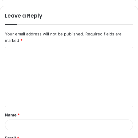
Leave a Reply
Your email address will not be published.
Required fields are
marked
*
C
o
m
m
e
n
t
Name
*
*
Email
*