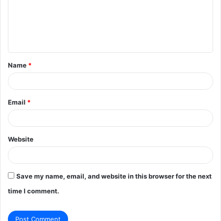
m
e
n
t
Name
*
*
Email
*
Website
Save my name, email, and website in this browser for the next
time I comment.