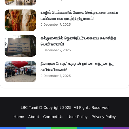
யாழில் மெக்கானிக் வேலை செய்தவனை கனடா
மாப்பிளை என ஏமாற்றி திருமணம்!
December 7, 2025
கல்முனையில் ஜெனரேட்டர் புகையை சுவாசித்த
பெண் மரணம்!
December 7, 2025
நிவாரண பொருட்களுடன் நாட்டை வந்தடைந்த
சுவிஸ் விமானம்!
December 7, 2025
LBC Tamil © Copyright 2025, All Rights Reserved
Home
About
Contact Us
User Policy
Privacy Policy