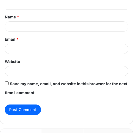
n
t
Name
*
*
Email
*
Website
Save my name, email, and website in this browser for the next
time I comment.