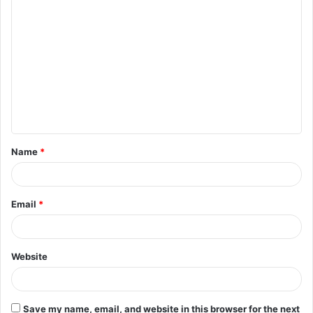
C
o
m
m
e
n
t
Name
*
*
Email
*
Website
Save my name, email, and website in this browser for the next