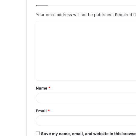
Your email address will not be published.
Required f
C
o
m
m
e
n
t
Name
*
*
Email
*
Save my name, email, and website in this browse