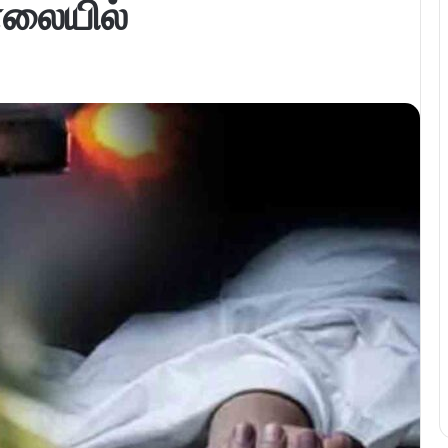
லையில்