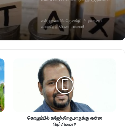
கல்முனையில் ஜெனரேட்டர் புகையை
சுவாசித்த பெண் மரணம்!
கொழும்பில் கஜேந்திரகுமாருக்கு என்ன
பிரச்சினை?