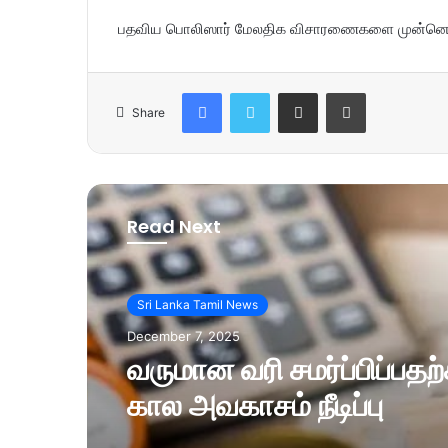
பதவிய பொலிஸார் மேலதிக விசாரணைகளை முன்னெடு
Facebook
Twitter
Share via Email
Print
Share
Read Next
Sri Lanka Tamil News
December 7, 2025
வருமான வரி சமர்ப்பிப்பத
கால அவகாசம் நீடிப்பு