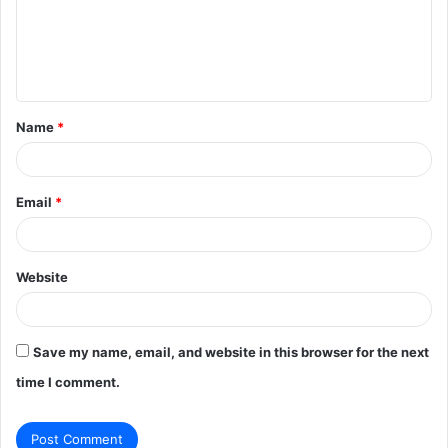
m
e
n
t
Name
*
*
Email
*
Website
Save my name, email, and website in this browser for the next
time I comment.