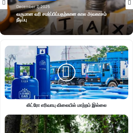
December 7, 2025
வருமான வரி சமர்ப்பிப்பதற்கான கால அவகாசம்
நீடிப்பு
லிட்ரோ எரிவாயு விலையில் மாற்றம் இல்லை