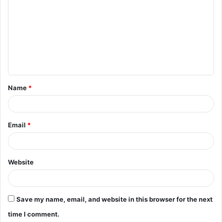
o
m
m
e
n
t
Name
*
*
Email
*
Website
Save my name, email, and website in this browser for the next
time I comment.