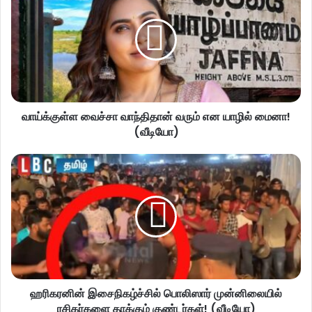
வாய்க்குள்ள வைச்சா வாந்திதான் வரும் என யாழில் மைனா!
(வீடியோ)
ஹரிகரனின் இசைநிகழ்ச்சில் பொலிஸார் முன்னிலையில்
ரசிகர்களை தாக்கும் குண்டர்கள்! (வீடியோ)