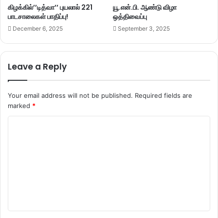
கிழக்கில்’’டித்வா’’ புயலால் 221
யூ.என்.பி. ஆண்டு விழா
பாடசாலைகள் பாதிப்பு!
ஒத்திவைப்பு
December 6, 2025
September 3, 2025
Leave a Reply
Your email address will not be published.
Required fields are
marked
*
C
o
m
m
e
n
t