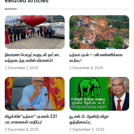
Related Articles
நிவாரண பொருட்களுடன் நாட்டை
டித்வா புயல் – பலி எண்ணிக்கை
வந்தடைந்த சுவிஸ் விமானம்!
உயர்வு !
December 7, 2025
December 6, 2025
கிழக்கில்’’டித்வா’’ புயலால் 221
யூ.என்.பி. ஆண்டு விழா
பாடசாலைகள் பாதிப்பு!
ஒத்திவைப்பு
December 6, 2025
September 3, 2025