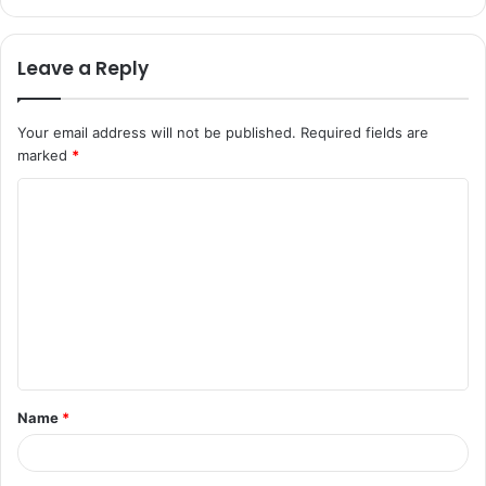
Leave a Reply
Your email address will not be published.
Required fields are
marked
*
C
o
m
m
e
n
t
Name
*
*