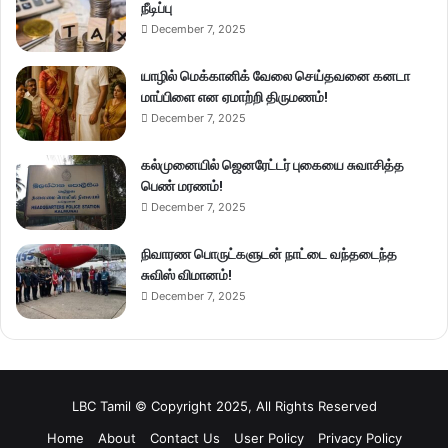
நீடிப்பு
December 7, 2025
யாழில் மெக்கானிக் வேலை செய்தவனை கனடா
மாப்பிளை என ஏமாற்றி திருமணம்!
December 7, 2025
கல்முனையில் ஜெனரேட்டர் புகையை சுவாசித்த
பெண் மரணம்!
December 7, 2025
நிவாரண பொருட்களுடன் நாட்டை வந்தடைந்த
சுவிஸ் விமானம்!
December 7, 2025
LBC Tamil © Copyright 2025, All Rights Reserved
Home
About
Contact Us
User Policy
Privacy Policy