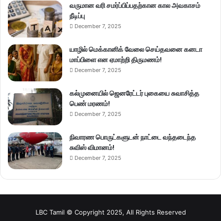
வருமான வரி சமர்ப்பிப்பதற்கான கால அவகாசம்
நீடிப்பு
December 7, 2025
யாழில் மெக்கானிக் வேலை செய்தவனை கனடா
மாப்பிளை என ஏமாற்றி திருமணம்!
December 7, 2025
கல்முனையில் ஜெனரேட்டர் புகையை சுவாசித்த
பெண் மரணம்!
December 7, 2025
நிவாரண பொருட்களுடன் நாட்டை வந்தடைந்த
சுவிஸ் விமானம்!
December 7, 2025
LBC Tamil © Copyright 2025, All Rights Reserved