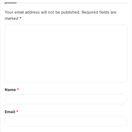
Your email address will not be published.
Required fields are
marked
*
C
o
m
m
e
n
t
Name
*
*
Email
*