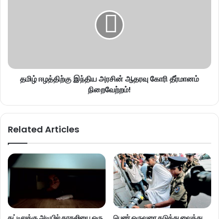
தமிழ் ஈழத்திற்கு இந்திய அரசின் ஆதரவு கோரி தீர்மானம்
நிறைவேற்றம்!
Related Articles
கட்டிலுக்கு அடியில் காதலியை ஒரு
பெண் ஒருவரை தடுத்து வைத்து