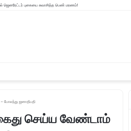
ல் ஜெனரேட்டர் புகையை சுவாசித்த பெண் மரணம்!
 – போலந்து ஜனாதிபதி
ைது செய்ய வேண்டாம்