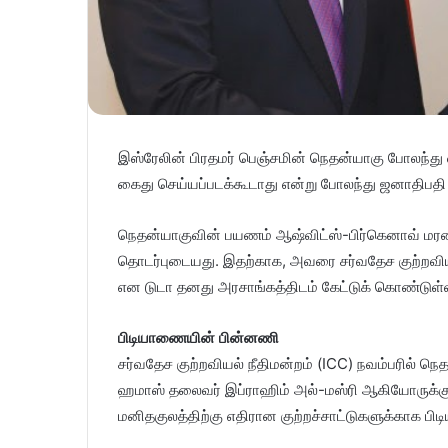
இஸ்ரேலின் பிரதமர் பெஞ்சமின் நெதன்யாகு போலந்து வ
கைது செய்யப்படக்கூடாது என்று போலந்து ஜனாதிபதி ஆ
நெதன்யாகுவின் பயணம் ஆஷ்விட்ஸ்-பிர்கெனாவ் ம
தொடர்புடையது. இதற்காக, அவரை சர்வதேச குற்றவியல
என டுடா தனது அரசாங்கத்திடம் கேட்டுக் கொண்டுள்ள
பிடியாணையின் பின்னணி
சர்வதேச குற்றவியல் நீதிமன்றம் (ICC) நவம்பரில் நெ
ஹமாஸ் தலைவர் இப்ராஹிம் அல்-மஸ்ரி ஆகியோருக்கு, 
மனிதகுலத்திற்கு எதிரான குற்றச்சாட்டுகளுக்காக பிட