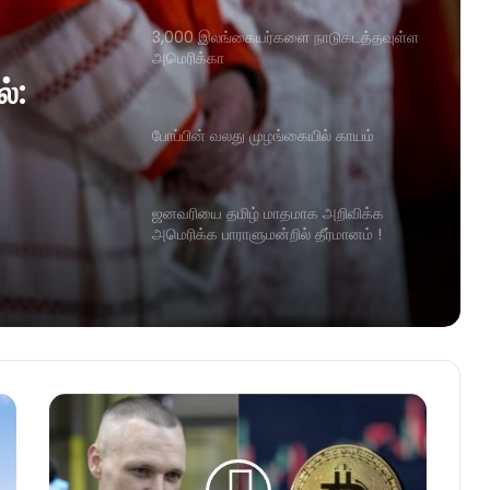
3,000 இலங்கையர்களை நாடுகடத்தவுள்ள
அமெரிக்கா
ல்:
போப்பின் வலது முழங்கையில் காயம்
ஜனவரியை தமிழ் மாதமாக அறிவிக்க
அமெரிக்க பாராளுமன்றில் தீர்மானம் !