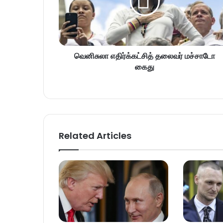
வெனிசுலா எதிர்க்கட்சித் தலைவர் மச்சாடோ
கைது
Related Articles