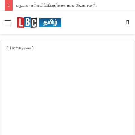
வருமான வரி சமர்ப்பிப்பதற்கான கால அவகாசம் நீடிப்பு
Menu
S
fo
Home
/
உலகம்