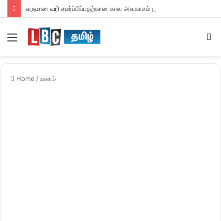
வருமான வரி சமர்ப்பிப்பதற்கான கால அவகாசம் நீடிப்பு
Menu
S
fo
Home
/
உலகம்