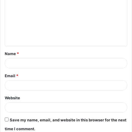
o
m
m
e
n
t
Name
*
*
Email
*
Website
Save my name, email, and website in this browser for the next
time I comment.