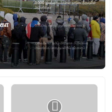
3,000 இலங்கையர்களை நாடுகடத்தவுள்ள
அமெரிக்கா
்கா
போப்பின் வலது முழங்கையில் காயம்
ஜனவரியை தமிழ் மாதமாக அறிவிக்க
அமெரிக்க பாராளுமன்றில் தீர்மானம் !