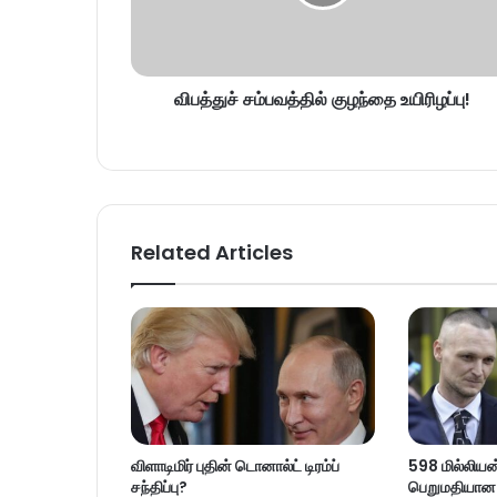
விபத்துச் சம்பவத்தில் குழந்தை உயிரிழப்பு!
Related Articles
விளாடிமிர் புதின் டொனால்ட் டிரம்ப்
598 மில்லியன
சந்திப்பு?
பெறுமதியான ப