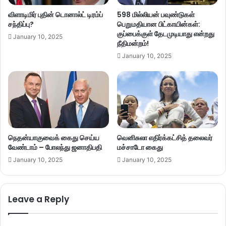
விளாடிமிர் புதின் டொனால்ட் டிரம்ப்
598 மில்லியன் பவுண்டுகள்
சந்திப்பு?
பெறுமதியான பிட்காயின்கள்:
குப்பைக்குள் தேடமுடியாது என்றது
January 10, 2025
நீதிமன்றம்!
January 10, 2025
நெதன்யாகுவைக் கைது செய்ய
வெனிசுலா எதிர்க்கட்சித் தலைவர்
வேண்டாம் – போலந்து ஜனாதிபதி
மச்சாடோ கைது
January 10, 2025
January 10, 2025
Leave a Reply