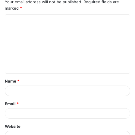
Your email address will not be published.
Required fields are
marked
*
C
o
m
m
e
n
t
Name
*
*
Email
*
Website