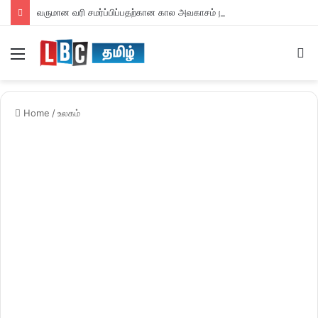
வருமான வரி சமர்ப்பிப்பதற்கான கால அவகாசம் நீடிப்பு
Menu
S
fo
Home
/
உலகம்