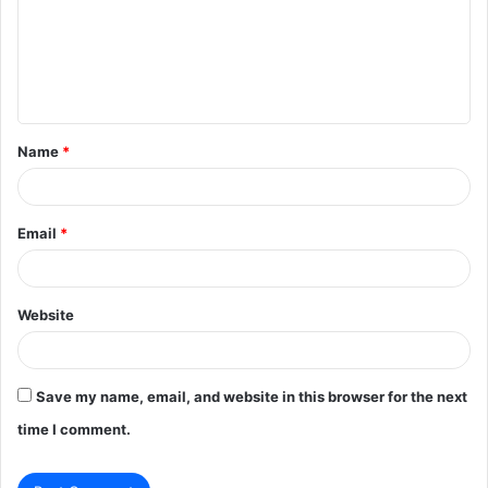
m
e
n
t
Name
*
*
Email
*
Website
Save my name, email, and website in this browser for the next
time I comment.