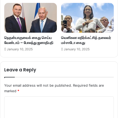
நெதன்யாகுவைக் கைது செய்ய
வெனிசுலா எதிர்க்கட்சித் தலைவர்
வேண்டாம் – போலந்து ஜனாதிபதி
மச்சாடோ கைது
January 10, 2025
January 10, 2025
Leave a Reply
Your email address will not be published.
Required fields are
marked
*
C
o
m