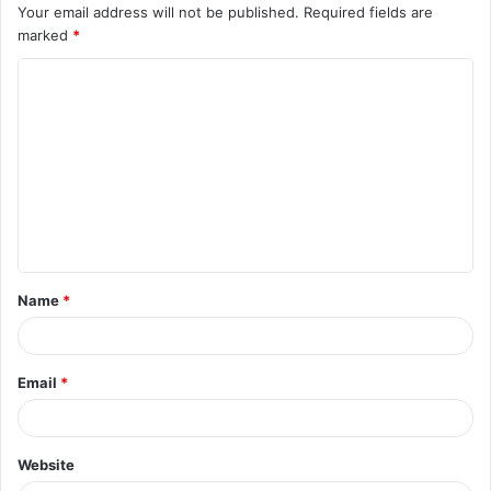
Your email address will not be published.
Required fields are
marked
*
C
o
m
m
e
n
t
Name
*
*
Email
*
Website