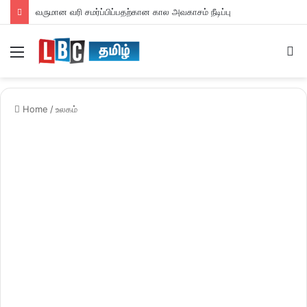
வருமான வரி சமர்ப்பிப்பதற்கான கால அவகாசம் நீடிப்பு
Menu
S
fo
Home
/
உலகம்