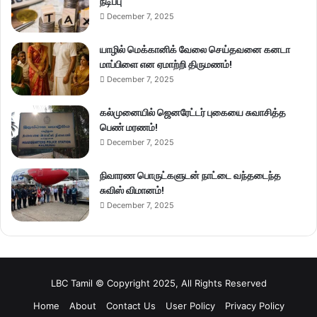
நீடிப்பு
December 7, 2025
யாழில் மெக்கானிக் வேலை செய்தவனை கனடா
மாப்பிளை என ஏமாற்றி திருமணம்!
December 7, 2025
கல்முனையில் ஜெனரேட்டர் புகையை சுவாசித்த
பெண் மரணம்!
December 7, 2025
நிவாரண பொருட்களுடன் நாட்டை வந்தடைந்த
சுவிஸ் விமானம்!
December 7, 2025
LBC Tamil © Copyright 2025, All Rights Reserved
Home
About
Contact Us
User Policy
Privacy Policy