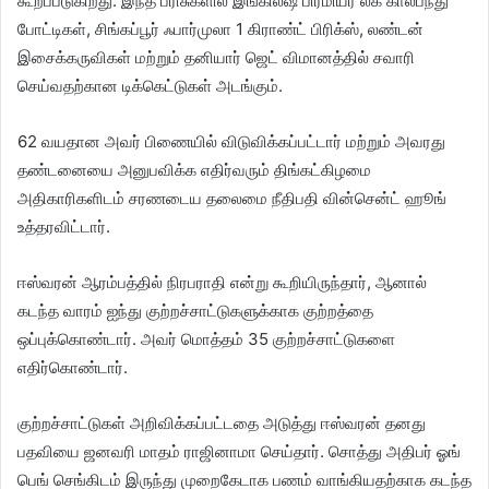
கூறப்படுகிறது. இந்த பரிசுகளில் இங்கிலீஷ் பிரீமியர் லீக் கால்பந்து
போட்டிகள், சிங்கப்பூர் ஃபார்முலா 1 கிராண்ட் பிரிக்ஸ், லண்டன்
இசைக்கருவிகள் மற்றும் தனியார் ஜெட் விமானத்தில் சவாரி
செய்வதற்கான டிக்கெட்டுகள் அடங்கும்.
62 வயதான அவர் பிணையில் விடுவிக்கப்பட்டார் மற்றும் அவரது
தண்டனையை அனுபவிக்க எதிர்வரும் திங்கட்கிழமை
அதிகாரிகளிடம் சரணடைய தலைமை நீதிபதி வின்சென்ட் ஹூங்
உத்தரவிட்டார்.
ஈஸ்வரன் ஆரம்பத்தில் நிரபராதி என்று கூறியிருந்தார், ஆனால்
கடந்த வாரம் ஐந்து குற்றச்சாட்டுகளுக்காக குற்றத்தை
ஒப்புக்கொண்டார். அவர் மொத்தம் 35 குற்றச்சாட்டுகளை
எதிர்கொண்டார்.
குற்றச்சாட்டுகள் அறிவிக்கப்பட்டதை அடுத்து ஈஸ்வரன் தனது
பதவியை ஜனவரி மாதம் ராஜினாமா செய்தார். சொத்து அதிபர் ஓங்
பெங் செங்கிடம் இருந்து முறைகேடாக பணம் வாங்கியதற்காக கடந்த