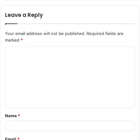
Leave a Reply
Your email address will not be published.
Required fields are
marked
*
C
o
m
m
e
n
t
Name
*
*
Email
*