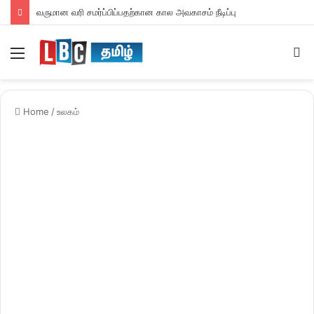
வருமான வரி சமர்ப்பிப்பதற்கான கால அவகாசம் நீடிப்பு
Menu
S
fo
Home
/
உலகம்