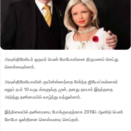
அவுஸ்திரேலியர் ஒருவர் பெண் ரோபோவினை திருமணம் செய்து
கொள்ளவுள்ளார்.
அவுஸ்திரேலியாவின் குயின்ஸ்லாந்தை சேர்ந்த ஜியோப்கல்லாகர்
எனும் நபர் 10 வருடங்களுக்கு முன், தனது தாயார் இறந்ததை
அடுத்து தனிமையில் வாழ்ந்து வந்துள்ளார்.
இந்நிலையில் தனிமையை போக்குவதற்காக 2019ம் ஆண்டு பெண்
ரோபோ ஒன்றினை கொள்வனவு செய்தார்.