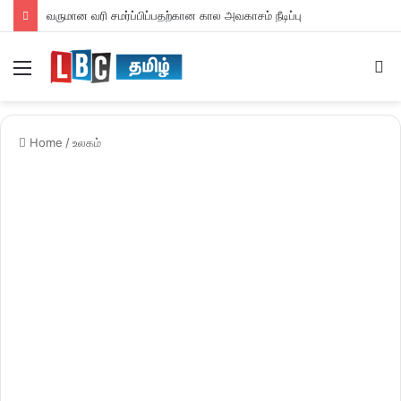
வருமான வரி சமர்ப்பிப்பதற்கான கால அவகாசம் நீடிப்பு
Menu
S
fo
Home
/
உலகம்