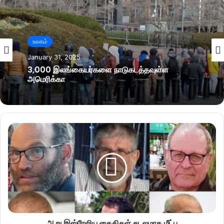
உலகம்
January 31, 2025
3,000 இலங்கையர்களை நாடுகடத்தவுள்ள
அமெரிக்கா
ஆறு இஸ்ரேலிய கைதிகள் சடலமாக மீட்பு