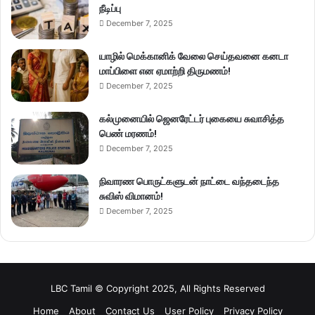
நீடிப்பு
December 7, 2025
யாழில் மெக்கானிக் வேலை செய்தவனை கனடா
மாப்பிளை என ஏமாற்றி திருமணம்!
December 7, 2025
கல்முனையில் ஜெனரேட்டர் புகையை சுவாசித்த
பெண் மரணம்!
December 7, 2025
நிவாரண பொருட்களுடன் நாட்டை வந்தடைந்த
சுவிஸ் விமானம்!
December 7, 2025
LBC Tamil © Copyright 2025, All Rights Reserved
Home
About
Contact Us
User Policy
Privacy Policy