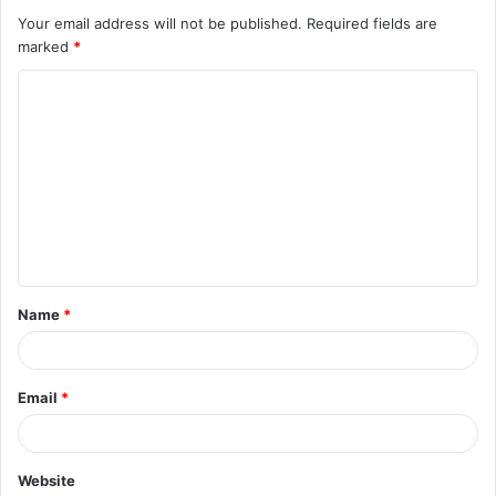
Your email address will not be published.
Required fields are
marked
*
C
o
m
m
e
n
t
Name
*
*
Email
*
Website